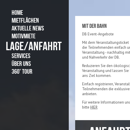
HOME
MIETFLÄCHEN
MIT DER BAHN
AKTUELLE NEWS
DB Event-Angebote
MOTIVMIETE
LAGE/ANFAHRT
Mit dem Veranstaltungsticket
die Teilnehmenden einfach un
Veranstaltung - nachhaltig m
SERVICES
und Nahverkehr der DB.
ÜBER UNS
Reduzieren Sie den ökologisc
360° TOUR
Veranstaltung und lassen Sie
ans Ziel kommen.
Einfach registrieren, Veranst
Teilnehmenden die exklusiv
anbieten.
Für weitere Informationen un
bitte
HIER