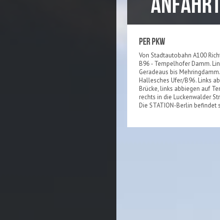
ANFAHR
PER PKW
Von Stadtautobahn A100 Richt
B96 - Tempelhofer Damm. Li
Geradeaus bis Mehringdamm. 
Hallesches Ufer/B96. Links a
Brücke, links abbiegen auf T
rechts in die Luckenwalder Str
Die STATION-Berlin befindet si