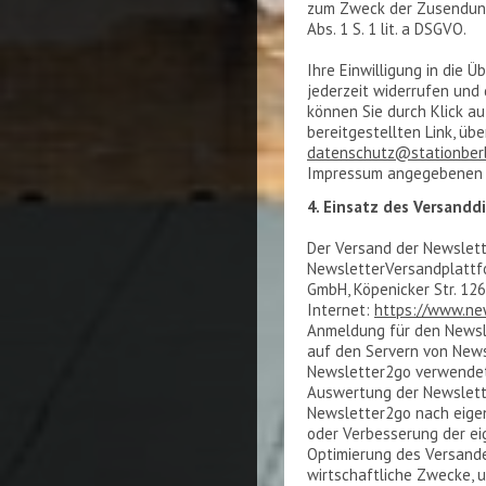
zum Zweck der Zusendung 
Abs. 1 S. 1 lit. a DSGVO.
Ihre Einwilligung in die
jederzeit widerrufen und
können Sie durch Klick au
bereitgestellten Link, übe
datenschutz@stationberl
Impressum angegebenen K
4. Einsatz des Versandd
Der Versand der Newslette
NewsletterVersandplattf
GmbH, Köpenicker Str. 126
Internet:
https://www.ne
Anmeldung für den Newsl
auf den Servern von News
Newsletter2go verwendet
Auswertung der Newslette
Newsletter2go nach eige
oder Verbesserung der eig
Optimierung des Versande
wirtschaftliche Zwecke, 