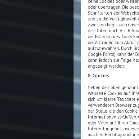
keine Cookies oder weite
oder übertragen. Die besc
Schriftarten der Webseite
und so die Verfügbarkeit 
Zwecken liegt auch unser
der Daten nach Art. 6 Abs.
die Nutzung des Tools ke
die Anfragen zum Abruf v
aufzubewahren. Durch Bro
Google Fonts) kann der D
kann jedoch zur Folge ha
angezeigt werden.
8. Cookies
Neben den oben genannte
Webseite Cookies auf Ihr
sich um kleine Textdateie
verwendeten Browser zug
der Stelle, die den Cookie
Informationen zufließen.
oder Viren auf Ihren Comp
Internetangebot insgesam
machen. Rechtsgrundlage is