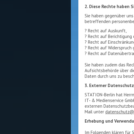
2. Diese Rechte haben S
Sie haben gegenüber uns 
betreffenden personenb
? Recht auf Auskunft,
? Recht auf Berichtigung
? Recht auf Einschränkun
? Recht auf Widerspruch 
? Recht auf Datenübertra
Sie haben zudem das Rech
Aufsichtsbehörde über d
Daten durch uns zu besc
3. Externer Datenschut
STATION-Berlin hat Herrn
IT- & Medienservice GmbH,
externen Datenschutzbeau
Mail unter
datenschutz@s
Erhebung und Verwendu
Im Folgenden klären für 