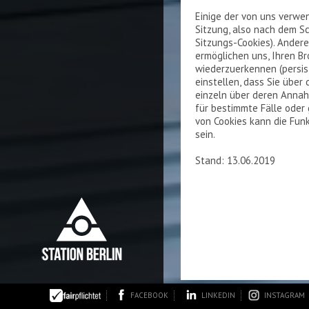
Einige der von uns verw
Sitzung, also nach dem Sc
Sitzungs-Cookies). Ander
ermöglichen uns, Ihren B
wiederzuerkennen (persis
einstellen, dass Sie über
einzeln über deren Anna
für bestimmte Fälle oder
von Cookies kann die Fun
sein.
Stand: 13.06.2019
FACEBOOK
LINKEDIN
INSTAGRAM