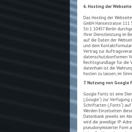
6. Hosting der Webseit
Das Hosting der Webseite
GmbH Hansestrasse 111 5
Str.1 10437 Berlin durchg
Ihrer Dienstleistung im 
auf die Daten der Webse
und dem Kontaktformular.
Vertrag zur Auftragsvera
datenschutzkonformen Ver
Rechtsgrundlage für die 
datenhain ist die Wahrun
hosten zu lassen, im Sinne
7. Nutzung von Google 
Google Fonts ist eine Die
(„Google“) zur Verfügung 
Schriftarten („Fonts“) au
Werden Einzelseiten dies
Datenbank jeweils ein Abr
wird die jeweilige IP-Adr
pseudonymisierter Form a