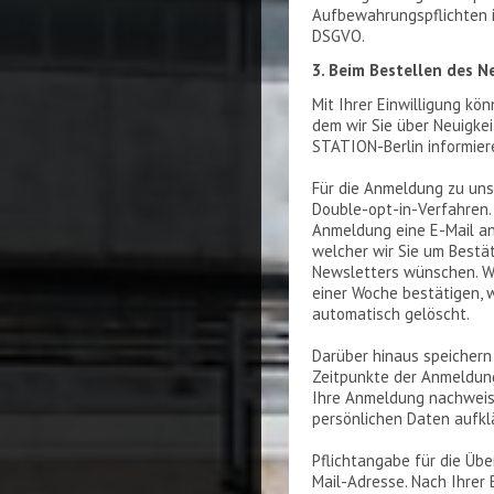
Aufbewahrungspflichten i
DSGVO.
3. Beim Bestellen des N
Mit Ihrer Einwilligung kö
dem wir Sie über Neuigke
STATION-Berlin informier
Für die Anmeldung zu un
Double-opt-in-Verfahren. 
Anmeldung eine E-Mail an
welcher wir Sie um Bestät
Newsletters wünschen. We
einer Woche bestätigen,
automatisch gelöscht.
Darüber hinaus speichern
Zeitpunkte der Anmeldung
Ihre Anmeldung nachweise
persönlichen Daten aufkl
Pflichtangabe für die Übe
Mail-Adresse. Nach Ihrer 