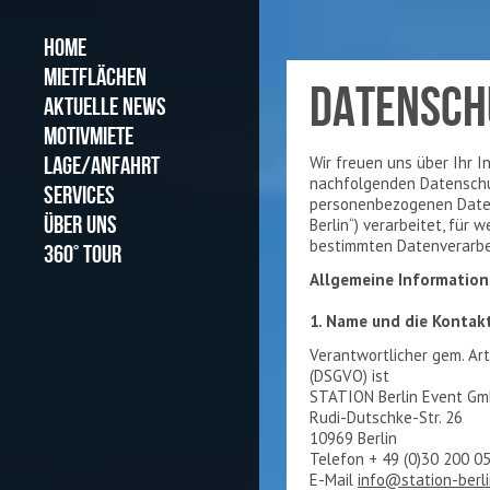
HOME
MIETFLÄCHEN
DATENSCH
AKTUELLE NEWS
MOTIVMIETE
LAGE/ANFAHRT
Wir freuen uns über Ihr I
nachfolgenden Datenschut
SERVICES
personenbezogenen Date
ÜBER UNS
Berlin“) verarbeitet, für 
bestimmten Datenverarbe
360° TOUR
Allgemeine Informatio
1. Name und die Kontak
Verantwortlicher gem. Ar
(DSGVO) ist
STATION Berlin Event G
Rudi-Dutschke-Str. 26
10969 Berlin
Telefon + 49 (0)30 200 0
E-Mail
info@station-berli