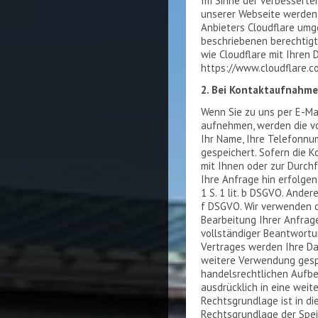
Im Sinne der verbesserten
unserer Webseite werden 
Anbieters Cloudflare umg
beschriebenen berechtigt
wie Cloudflare mit Ihren
https://www.cloudflare.c
2. Bei Kontaktaufnahme
Wenn Sie zu uns per E-Ma
aufnehmen, werden die vo
Ihr Name, Ihre Telefonnu
gespeichert. Sofern die 
mit Ihnen oder zur Durch
Ihre Anfrage hin erfolgen,
1 S. 1 lit. b DSGVO. Andere
f DSGVO. Wir verwenden d
Bearbeitung Ihrer Anfrag
vollständiger Beantwortu
Vertrages werden Ihre Da
weitere Verwendung gesp
handelsrechtlichen Aufbe
ausdrücklich in eine weit
Rechtsgrundlage ist in dies
Rechtsgrundlage der Spei