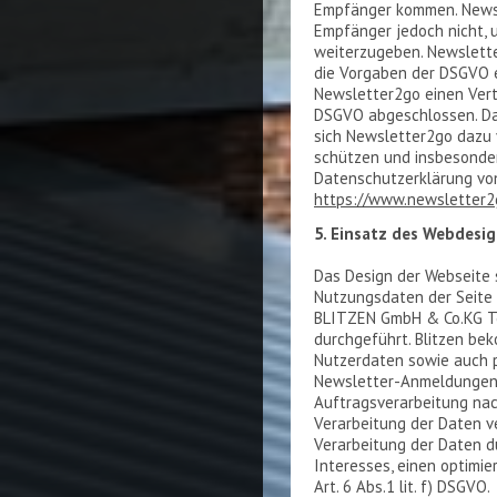
Empfänger kommen. Newsl
Empfänger jedoch nicht, 
weiterzugeben. Newsletter
die Vorgaben der DSGVO e
Newsletter2go einen Vertr
DSGVO abgeschlossen. Dab
sich Newsletter2go dazu v
schützen und insbesondere
Datenschutzerklärung von
https://www.newsletter2
5. Einsatz des Webdesig
Das Design der Webseite 
Nutzungsdaten der Seite 
BLITZEN GmbH & Co.KG Te
durchgeführt. Blitzen be
Nutzerdaten sowie auch 
Newsletter-Anmeldungen. 
Auftragsverarbeitung na
Verarbeitung der Daten ve
Verarbeitung der Daten d
Interesses, einen optimie
Art. 6 Abs.1 lit. f) DSGVO.