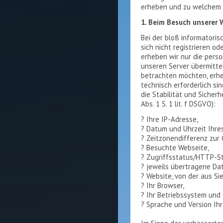
erheben und zu welchem 
1. Beim Besuch unserer 
Bei der bloß informatori
sich nicht registrieren o
erheben wir nur die pers
unseren Server übermitte
betrachten möchten, erhe
technisch erforderlich s
die Stabilität und Sicherh
Abs. 1 S. 1 lit. f DSGVO):
? Ihre IP-Adresse,
? Datum und Uhrzeit Ihre
? Zeitzonendifferenz zur
? Besuchte Webseite,
? Zugriffsstatus/HTTP-S
? jeweils übertragene D
? Website, von der aus S
? Ihr Browser,
? Ihr Betriebssystem und
? Sprache und Version Ih