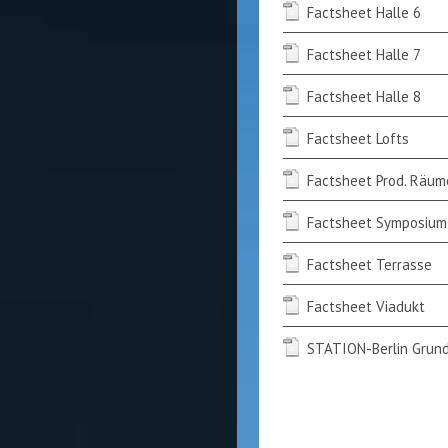
Factsheet Halle 6
Factsheet Halle 7
Factsheet Halle 8
Factsheet Lofts
Factsheet Prod. Räum
Factsheet Symposium
Factsheet Terrasse
Factsheet Viadukt
STATION-Berlin Grund