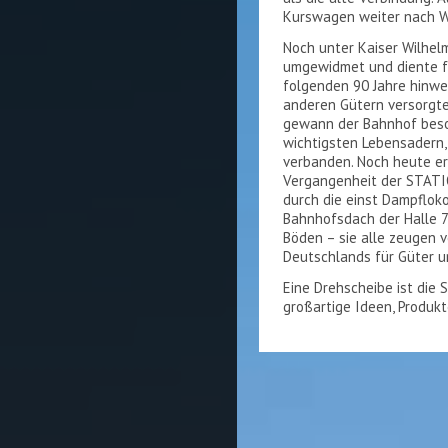
Kurswagen weiter nach W
Noch unter Kaiser Wilhelm
umgewidmet und diente fo
folgenden 90 Jahre hinwe
anderen Gütern versorgt
gewann der Bahnhof beso
wichtigsten Lebensadern,
verbanden. Noch heute eri
Vergangenheit der STATION
durch die einst Dampflok
Bahnhofsdach der Halle 
Böden – sie alle zeugen 
Deutschlands für Güter u
Eine Drehscheibe ist die 
großartige Ideen, Produk