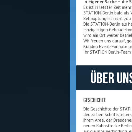
In eigener Sache – die 
Es ist in letzter Zeit me
STATION-Berlin bald als 
Behauptung ist nicht zutr
Die STATION-Berlin als h
einzigartigen Gebäudekom
wird am Ort weiter betrie
Wir freuen uns darauf, g
Kunden Event-Formate un
Ihr STATION Berlin-Team
ÜBER UN
GESCHICHTE
Die Geschichte der STAT
deutschen Schriftsteller
ihrem Areal der Dresdener
neuen Bahnstrecke Berlin 
als die alte Verbindung. 