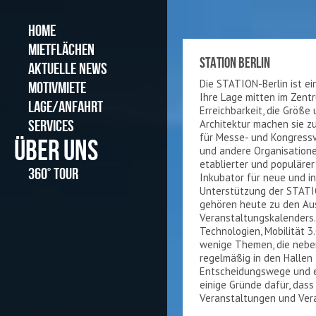
HOME
MIETFLÄCHEN
STATION BERLIN
AKTUELLE NEWS
Die STATION-Berlin ist e
MOTIVMIETE
Ihre Lage mitten im Zent
LAGE/ANFAHRT
Erreichbarkeit, die Größ
SERVICES
Architektur machen sie z
für Messe- und Kongress
ÜBER UNS
und andere Organisationen
etablierter und populärer
360° TOUR
Inkubator für neue und in
Unterstützung der STATIO
gehören heute zu den Aus
Veranstaltungskalenders. 
Technologien, Mobilität 3
wenige Themen, die neben
regelmäßig in den Hallen z
Entscheidungswege und e
einige Gründe dafür, das
Veranstaltungen und Vera